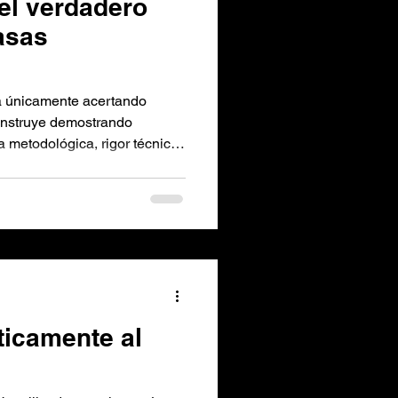
 el verdadero
asas
a únicamente acertando
construye demostrando
 metodológica, rigor técnico
co.
ticamente al