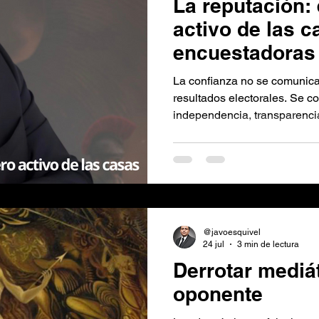
La reputación:
activo de las c
encuestadoras
La confianza no se comunic
resultados electorales. Se 
independencia, transparencia
y apertura al escrutinio públi
@javoesquivel
24 jul
3 min de lectura
Derrotar mediá
oponente