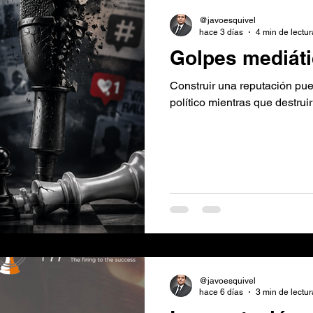
edia Training Electoral
Campañas electores y elecc
@javoesquivel
hace 3 días
4 min de lectur
Golpes mediát
Construir una reputación pu
político mientras que destrui
@javoesquivel
hace 6 días
3 min de lectur