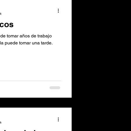
iones
a
icos
ede tomar años de trabajo
rla puede tomar una tarde.
a