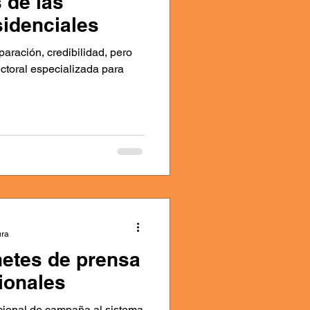
 de las
sidenciales
paración, credibilidad, pero
ectoral especializada para
ura
etes de prensa
cionales
icional de campaña al sistema