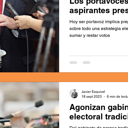
Los portavoces
aspirantes pre
Hoy ser portavoz implica pre
sobre todo una estrategia el
sumar y restar votos
Javier Esquivel
18 sept 2023
6 min de lect
Agonizan gabin
electoral tradi
Del gabinete de prensa trad