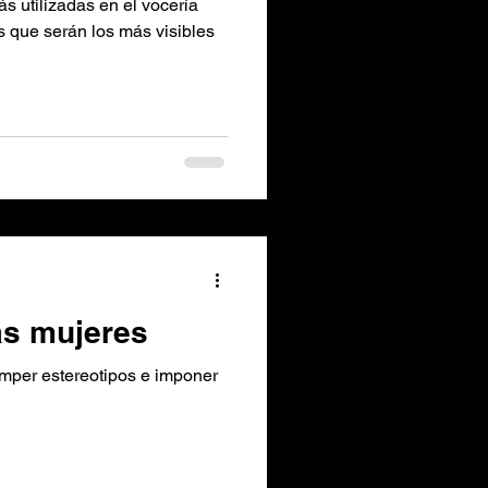
ás utilizadas en el vocería
s que serán los más visibles
as mujeres
omper estereotipos e imponer