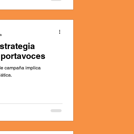
ra
estrategia
 portavoces
de campaña implica
ática.