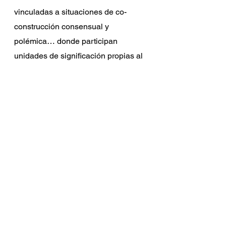
vinculadas a situaciones de co-
construcción consensual y 
polémica… donde participan 
unidades de significación propias al 
lenguaje… el cual puede ser verbal, 
gráfico-visual, audiovisual, 
multimodal u otro”. (Bendezú 
Ontiveros, 2021, P97).
En esta actualidad donde el 
comunicar la política es más de 
fórmulas de marketing digital y de 
resaltar los atributos personales en 
lugar de privilegiar la construcción 
de consensos con datos duros y 