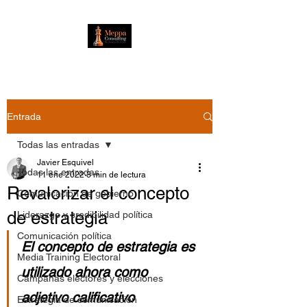
Entrada
Todas las entradas
Javier Esquivel
Todas las entradas
11 ene 2022
3 min de lectura
Revalorizar el concepto
Comunicación de gobierno
de estrategia
Liderazgo y credibilidad política
Comunicación política
El concepto de estrategia es 
Media Training Electoral
utilizado ahora como 
Campañas electores y elecciones
adjetivo calificativo 
Estrategia de comunicación