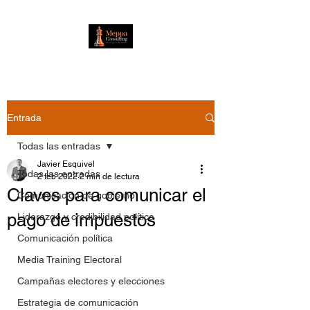
Entrada
Todas las entradas
Javier Esquivel
Todas las entradas
2 feb 2022
2 min de lectura
Claves para comunicar el
Comunicación de gobierno
pago de impuestos
Liderazgo y credibilidad política
Comunicación política
Media Training Electoral
Campañas electores y elecciones
Estrategia de comunicación