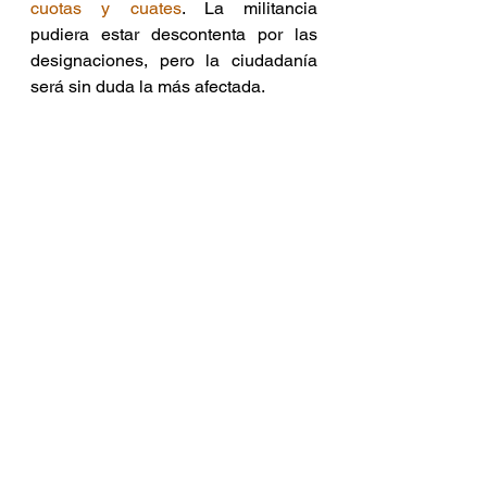
cuotas y cuates
. La militancia 
pudiera estar descontenta por las 
designaciones, pero la ciudadanía 
será sin duda la más afectada.
Mal empieza a comunicar un 
gobierno cuando se descubre que 
nuevamente el político le gana el 
cargo al profesional experimentado.
El mutismo generado por no saber 
explicar los criterios de selección de 
servidores públicos es aún más 
grave si no se cuenta con una 
estrategia. El guardar silencio 
también es una respuesta.
En comunicación de gobierno todo 
comunica y todo cuenta.